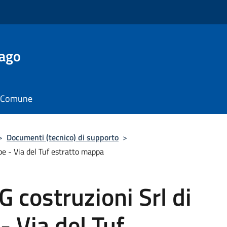
Lago
il Comune
>
Documenti (tecnico) di supporto
>
pe - Via del Tuf estratto mappa
 costruzioni Srl di
- Via del Tuf