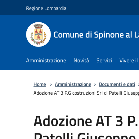
Salta al contenuto principale
Regione Lombardia
Comune di Spinone al 
Amministrazione
Novità
Servizi
Vivere 
Home
>
Amministrazione
>
Documenti e dati
Adozione AT 3 P.G costruzioni Srl di Patelli Giusep
Adozione AT 3 P.G
Patelli Giuseppe 