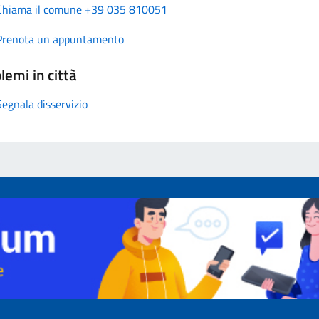
Chiama il comune +39 035 810051
Prenota un appuntamento
lemi in città
Segnala disservizio