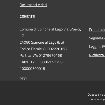
Documenti e dati
CONTATTI
Comune di Spinone al Lago Via G.Verdi,
Prenotaz
17
Segnalazi
24060 Spinone al Lago (BG)
Leggi le 
Codice Fiscale: 81002220168
Richiesta
Partita IVA: 01279670168
IBAN: IT71 K 03069 52790
100000300018
PEC:
protocollo@comunespinone.legalmail.it
Centralino Unico: +39 035 810051
Questo sito 
alla navig