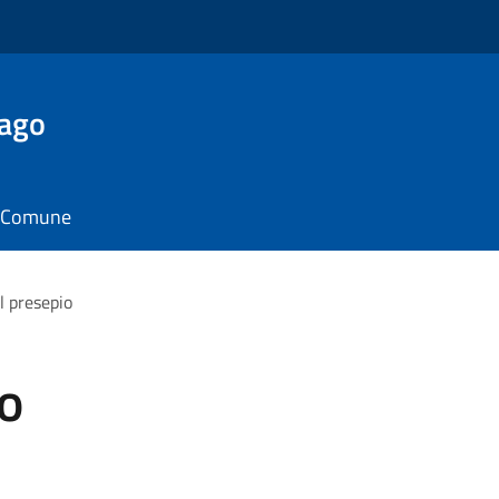
Lago
il Comune
el presepio
io