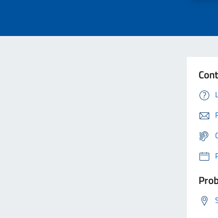
Cont
Prob