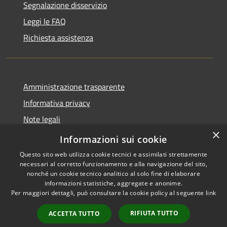
Segnalazione disservizio
Leggi le FAQ
Richiesta assistenza
Amministrazione trasparente
Informativa privacy
Note legali
×
Dichiarazione di accessibilità
Informazioni sui cookie
Questo sito web utilizza cookie tecnici e assimilati strettamente
necessari al corretto funzionamento e alla navigazione del sito,
nonché un cookie tecnico analitico al solo fine di elaborare
informazioni statistiche, aggregate e anonime.
RSS
Copyright © 2026 • Comune di
Per maggiori dettagli, può consultare la cookie policy al seguente
link
Accessibilità
Spinone al Lago • Powered by
Privacy
Municipium
Accesso
•
RIFIUTA TUTTO
ACCETTA TUTTO
Cookie
redazione