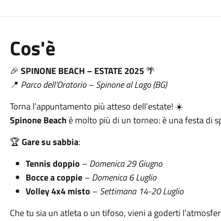
Cos'è
🎉
SPINONE BEACH – ESTATE 2025
🌴
📍
Parco dell’Oratorio – Spinone al Lago (BG)
Torna l’appuntamento più atteso dell’estate! ☀️
Spinone Beach
è molto più di un torneo: è una festa di s
🏆
Gare su sabbia
:
Tennis doppio
–
Domenica 29 Giugno
Bocce a coppie
–
Domenica 6 Luglio
Volley 4x4 misto
–
Settimana 14-20 Luglio
Che tu sia un atleta o un tifoso, vieni a goderti l’atmosf