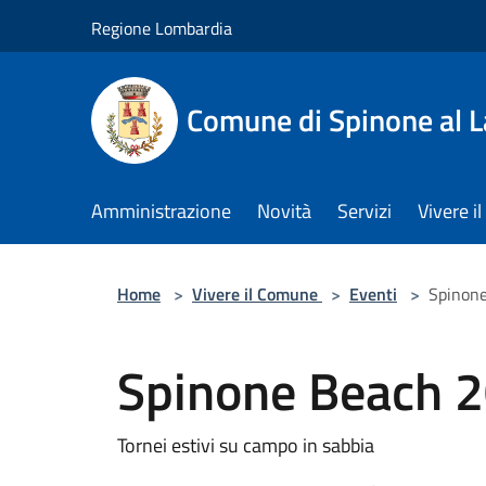
Salta al contenuto principale
Regione Lombardia
Comune di Spinone al 
Amministrazione
Novità
Servizi
Vivere 
Home
>
Vivere il Comune
>
Eventi
>
Spinon
Spinone Beach 
Tornei estivi su campo in sabbia