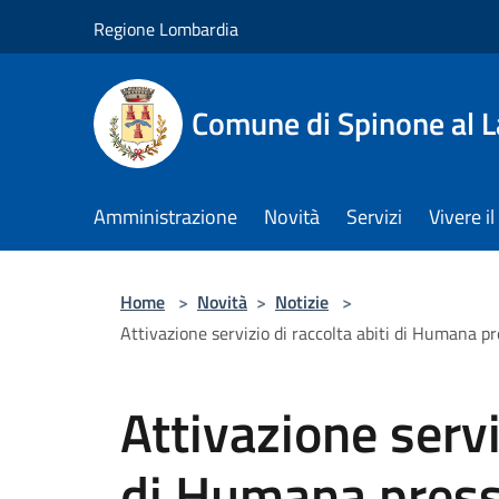
Salta al contenuto principale
Regione Lombardia
Comune di Spinone al 
Amministrazione
Novità
Servizi
Vivere 
Home
>
Novità
>
Notizie
>
Attivazione servizio di raccolta abiti di Humana pr
Attivazione servi
di Humana presso