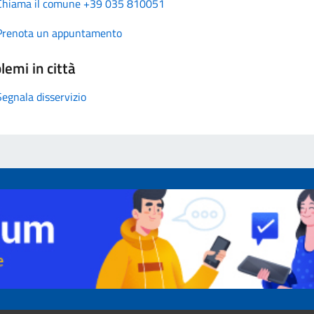
Chiama il comune +39 035 810051
Prenota un appuntamento
lemi in città
Segnala disservizio