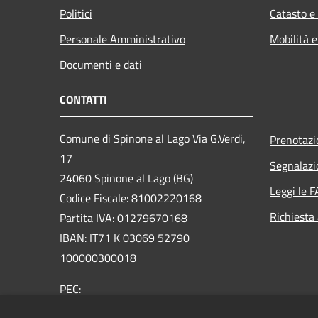
Politici
Catasto e
Personale Amministrativo
Mobilità e
Documenti e dati
CONTATTI
Comune di Spinone al Lago Via G.Verdi,
Prenotaz
17
Segnalazi
24060 Spinone al Lago (BG)
Leggi le 
Codice Fiscale: 81002220168
Richiesta
Partita IVA: 01279670168
IBAN: IT71 K 03069 52790
100000300018
PEC:
protocollo@comunespinone.legalmail.it