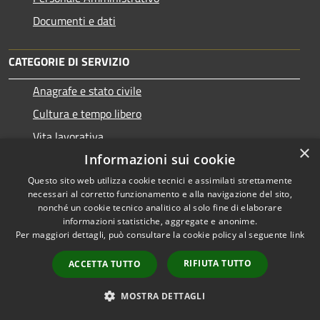
Documenti e dati
CATEGORIE DI SERVIZIO
Anagrafe e stato civile
Cultura e tempo libero
Vita lavorativa
×
Informazioni sui cookie
Imprese e Commercio
Catasto e urbanistica
Questo sito web utilizza cookie tecnici e assimilati strettamente
necessari al corretto funzionamento e alla navigazione del sito,
Mobilità e trasporti
nonché un cookie tecnico analitico al solo fine di elaborare
informazioni statistiche, aggregate e anonime.
Per maggiori dettagli, può consultare la cookie policy al seguente
link
RIFIUTA TUTTO
ACCETTA TUTTO
Educazione e formazione
Giustizia e sicurezza pubblica
MOSTRA DETTAGLI