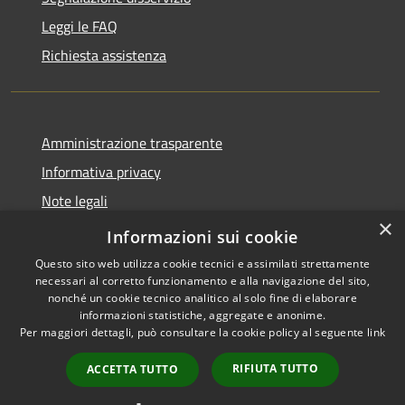
Leggi le FAQ
Richiesta assistenza
Amministrazione trasparente
Informativa privacy
Note legali
×
Dichiarazione di accessibilità
Informazioni sui cookie
Questo sito web utilizza cookie tecnici e assimilati strettamente
necessari al corretto funzionamento e alla navigazione del sito,
nonché un cookie tecnico analitico al solo fine di elaborare
informazioni statistiche, aggregate e anonime.
RSS
Copyright © 2026 • Comune di
Per maggiori dettagli, può consultare la cookie policy al seguente
link
Accessibilità
Spinone al Lago • Powered by
Privacy
Municipium
Accesso
•
RIFIUTA TUTTO
ACCETTA TUTTO
Cookie
redazione