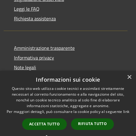
Leggi le FAQ
Richiesta assistenza
Amministrazione trasparente
Informativa privacy
Note legali
×
Dichiarazione di accessibilità
Informazioni sui cookie
Questo sito web utilizza cookie tecnici e assimilati strettamente
necessari al corretto funzionamento e alla navigazione del sito,
nonché un cookie tecnico analitico al solo fine di elaborare
informazioni statistiche, aggregate e anonime.
RSS
Copyright © 2026 • Comune di
Per maggiori dettagli, può consultare la cookie policy al seguente
link
Accessibilità
Spinone al Lago • Powered by
Privacy
Municipium
Accesso
•
RIFIUTA TUTTO
ACCETTA TUTTO
Cookie
redazione