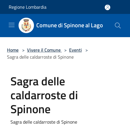
Salta al contenuto principale
Regione Lombardia
Comune di Spinone al Lago
Home
>
Vivere il Comune
>
Eventi
>
Sagra delle caldarroste di Spinone
Sagra delle
caldarroste di
Spinone
Sagra delle caldarroste di Spinone