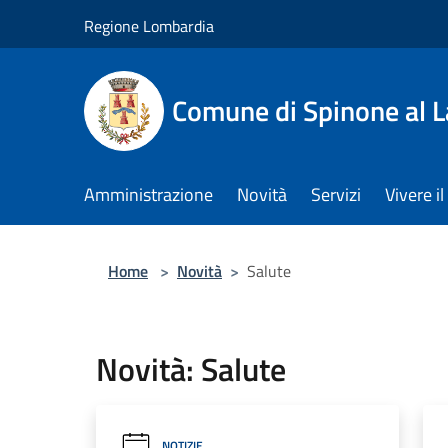
Salta al contenuto principale
Regione Lombardia
Comune di Spinone al 
Amministrazione
Novità
Servizi
Vivere 
Home
>
Novità
>
Salute
Novità: Salute
NOTIZIE