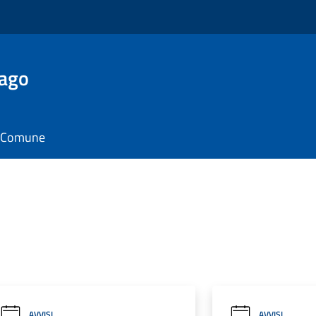
Lago
il Comune
AVVISI
AVVISI