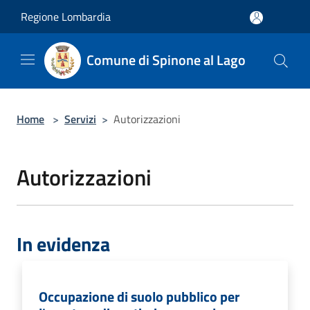
Salta al contenuto principale
Regione Lombardia
Comune di Spinone al Lago
Home
>
Servizi
>
Autorizzazioni
Autorizzazioni
In evidenza
Occupazione di suolo pubblico per