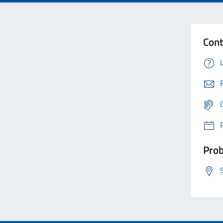
Cont
Prob