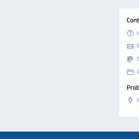
Cont
Prob