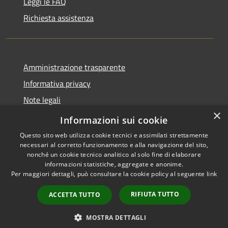
Leggi le FAQ
Richiesta assistenza
Amministrazione trasparente
Informativa privacy
Note legali
×
Dichiarazione di accessibilità
Informazioni sui cookie
Questo sito web utilizza cookie tecnici e assimilati strettamente
necessari al corretto funzionamento e alla navigazione del sito,
nonché un cookie tecnico analitico al solo fine di elaborare
informazioni statistiche, aggregate e anonime.
RSS
Copyright © 2026 • Comune di
Per maggiori dettagli, può consultare la cookie policy al seguente
link
Accessibilità
Spinone al Lago • Powered by
Privacy
Municipium
Accesso
•
RIFIUTA TUTTO
ACCETTA TUTTO
Cookie
redazione
Mappa del sito
MOSTRA DETTAGLI