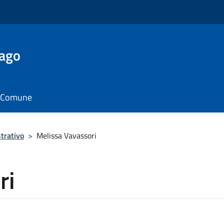
Lago
il Comune
trativo
>
Melissa Vavassori
ri