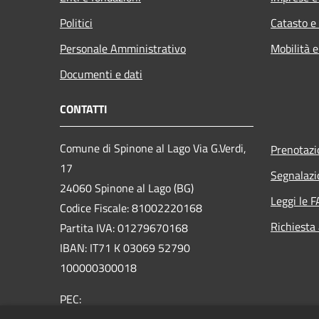
Politici
Catasto e
Personale Amministrativo
Mobilità e
Documenti e dati
CONTATTI
Comune di Spinone al Lago Via G.Verdi,
Prenotaz
17
Segnalazi
24060 Spinone al Lago (BG)
Leggi le 
Codice Fiscale: 81002220168
Richiesta
Partita IVA: 01279670168
IBAN: IT71 K 03069 52790
100000300018
PEC:
protocollo@comunespinone.legalmail.it