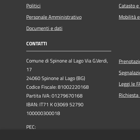
Politici
Catasto e
Personale Amministrativo
Mobilità e
Documenti e dati
CONTATTI
Comune di Spinone al Lago Via G.Verdi,
Prenotaz
17
Segnalazi
24060 Spinone al Lago (BG)
Leggi le 
Codice Fiscale: 81002220168
Richiesta
Partita IVA: 01279670168
IBAN: IT71 K 03069 52790
100000300018
PEC:
protocollo@comunespinone.legalmail.it