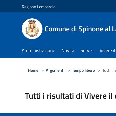
Salta al contenuto principale
Regione Lombardia
Comune di Spinone al 
Amministrazione
Novità
Servizi
Vivere 
Home
>
Argomenti
>
Tempo libero
>
Tutti i 
Tutti i risultati di Vivere i