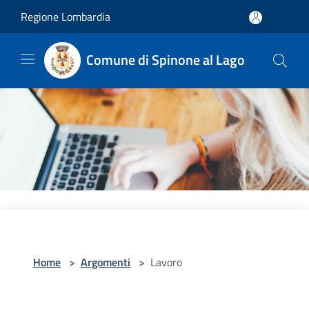
Salta al contenuto principale
Regione Lombardia
Comune di Spinone al Lago
Home
>
Argomenti
>
Lavoro