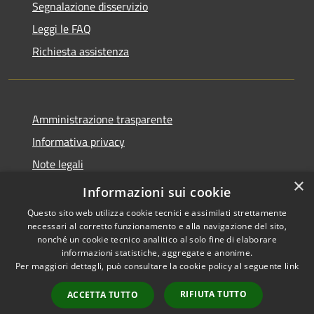
Segnalazione disservizio
Leggi le FAQ
Richiesta assistenza
Amministrazione trasparente
Informativa privacy
Note legali
×
Dichiarazione di accessibilità
Informazioni sui cookie
Questo sito web utilizza cookie tecnici e assimilati strettamente
necessari al corretto funzionamento e alla navigazione del sito,
nonché un cookie tecnico analitico al solo fine di elaborare
informazioni statistiche, aggregate e anonime.
RSS
Copyright © 2026 • Comune di
Per maggiori dettagli, può consultare la cookie policy al seguente
link
Accessibilità
Spinone al Lago • Powered by
Privacy
Municipium
Accesso
•
RIFIUTA TUTTO
ACCETTA TUTTO
Cookie
redazione