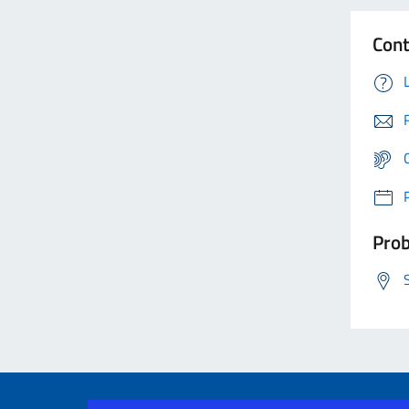
Cont
Prob