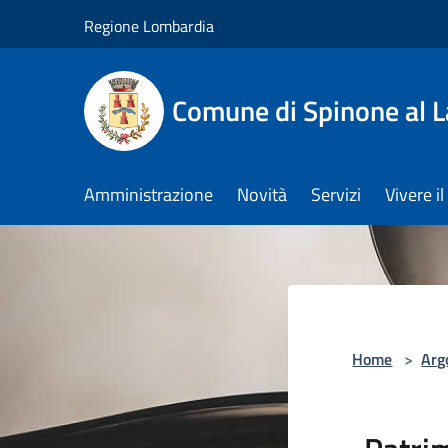
Salta al contenuto principale
Regione Lombardia
Comune di Spinone al 
Amministrazione
Novità
Servizi
Vivere 
Home
>
Arg