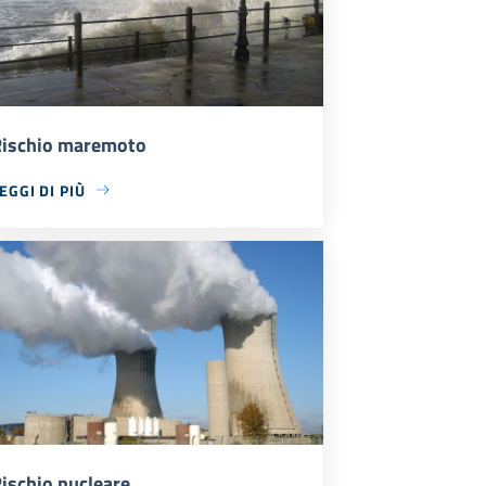
ischio maremoto
EGGI DI PIÙ
ischio nucleare