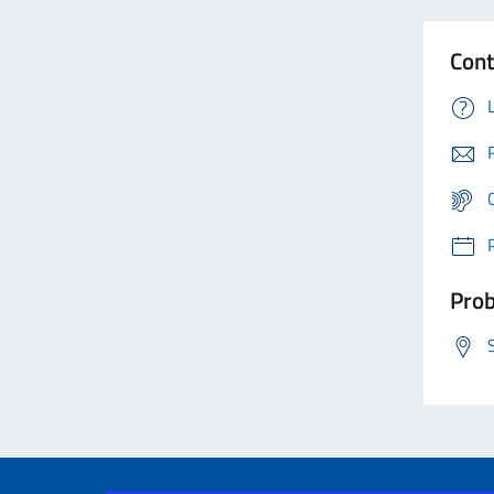
Cont
Prob