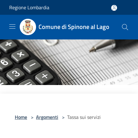
Salta al contenuto principale
Regione Lombardia
Comune di Spinone al Lago
Home
>
Argomenti
>
Tassa sui servizi