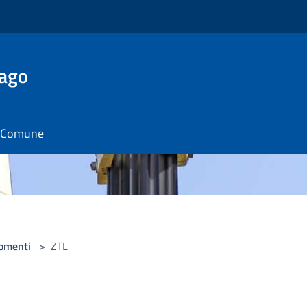
Lago
il Comune
omenti
>
ZTL