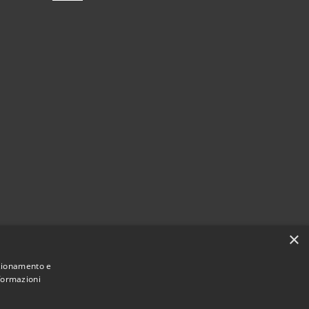
×
nzionamento e
nformazioni