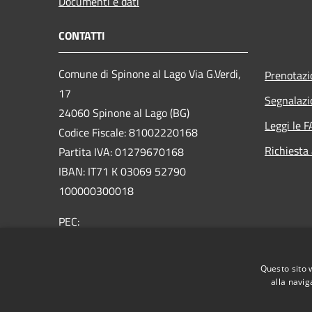
Documenti e dati
CONTATTI
Comune di Spinone al Lago Via G.Verdi,
Prenotaz
17
Segnalazi
24060 Spinone al Lago (BG)
Leggi le 
Codice Fiscale: 81002220168
Richiesta
Partita IVA: 01279670168
IBAN: IT71 K 03069 52790
100000300018
PEC:
protocollo@comunespinone.legalmail.it
Centralino Unico: +39 035 810051
Questo sito 
alla navig