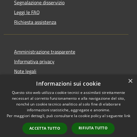
Segnalazione disservizio
Leggi le FAQ
Richiesta assistenza
Amministrazione trasparente
Informativa privacy
Note legali
×
Dichiarazione di accessibilità
Informazioni sui cookie
Questo sito web utilizza cookie tecnici e assimilati strettamente
necessari al corretto funzionamento e alla navigazione del sito,
nonché un cookie tecnico analitico al solo fine di elaborare
informazioni statistiche, aggregate e anonime.
RSS
Copyright © 2026 • Comune di
Per maggiori dettagli, può consultare la cookie policy al seguente
link
Accessibilità
Spinone al Lago • Powered by
Privacy
Municipium
Accesso
•
RIFIUTA TUTTO
ACCETTA TUTTO
Cookie
redazione