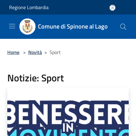
Salta al contenuto principale
Regione Lombardia
Comune di Spinone al Lago
Home
>
Novità
>
Sport
Notizie: Sport