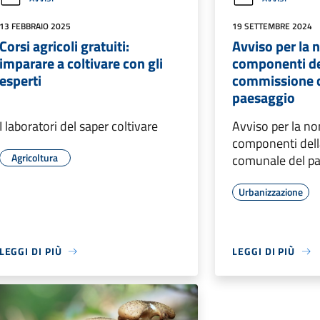
13 FEBBRAIO 2025
19 SETTEMBRE 2024
Corsi agricoli gratuiti:
Avviso per la 
imparare a coltivare con gli
componenti de
esperti
commissione 
paesaggio
I laboratori del saper coltivare
Avviso per la n
componenti del
Agricoltura
comunale del p
Urbanizzazione
LEGGI DI PIÙ
LEGGI DI PIÙ