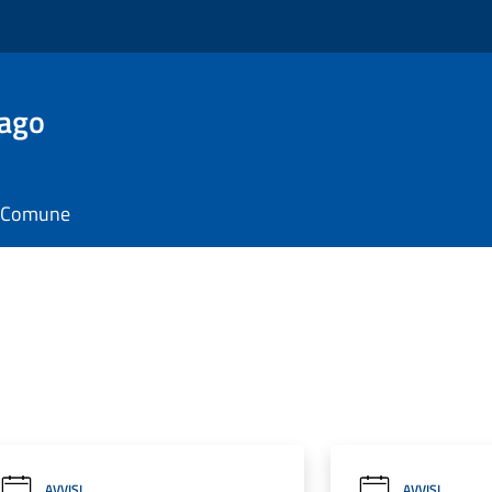
Lago
il Comune
AVVISI
AVVISI