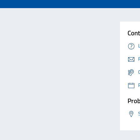
Cont
Prob