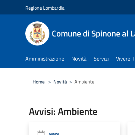
Salta al contenuto principale
Regione Lombardia
Comune di Spinone al 
Amministrazione
Novità
Servizi
Vivere 
Home
>
Novità
>
Ambiente
Avvisi: Ambiente
AVVISI