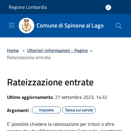
Salta al contenuto principale
Regione Lombardia
Comune di Spinone al Lago
Home
>
Ulteriori informazioni - Pagine
>
Rateizzazione entrate
Rateizzazione entrate
Ultimo aggiornamento
: 27 settembre 2023, 14:32
Argomenti
:
Imposte
Tassa sui servizi
E' possibile chiedere la rateizzazione per tributi o altre
somme dovute all'Amministrazione Comunale, rispettanto